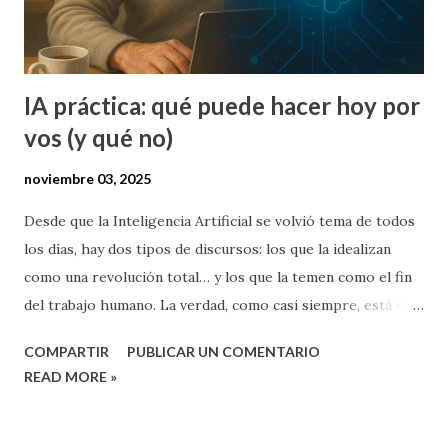
estoy seguro.” No. Justamente ...
IA práctica: qué puede hacer hoy por
vos (y qué no)
noviembre 03, 2025
Desde que la Inteligencia Artificial se volvió tema de todos
los días, hay dos tipos de discursos: los que la idealizan
como una revolución total… y los que la temen como el fin
del trabajo humano. La verdad, como casi siempre, está en
el medio. (Regresión a la media se llama y está muy bien
COMPARTIR
PUBLICAR UN COMENTARIO
analizado por Daniel Kahneman en su libro "Pensar rápido,
READ MORE »
pensar despacio") Después de meses de usarla en mi rutina,
puedo decir que la IA no hace magia, pero sí multiplica tu
tiempo y claridad mental . La diferencia está en cómo la