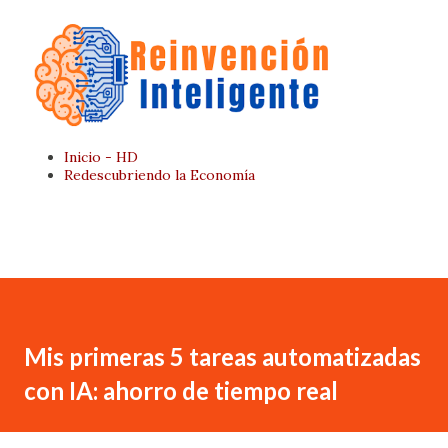
Ir al contenido principal
Inicio - HD
Redescubriendo la Economía
Página Principal
Quien Soy
Mis primeras 5 tareas automatizadas
con IA: ahorro de tiempo real