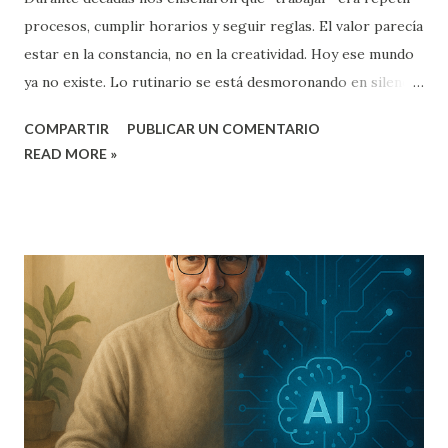
procesos, cumplir horarios y seguir reglas. El valor parecía
estar en la constancia, no en la creatividad. Hoy ese mundo
ya no existe. Lo rutinario se está desmoronando en silencio
y, sin darnos cuenta, entramos en una era donde el
COMPARTIR
PUBLICAR UN COMENTARIO
conocimiento vale solo si lo aplicás con criterio. La verdad
READ MORE »
es simple: las tareas repetitivas están muriendo. Y quienes
sigan atados a ese modelo, quedan atrás. El derrumbe
silencioso del trabajo rutinario Muchas tareas que antes
eran el corazón de un puesto —cargar datos, armar
planillas, buscar información, redactar resúmenes, clasificar
documentos— hoy las hace una IA en segundos. No es
teoría: es la realidad cotidiana en miles de oficinas. Y acá
está el golpe: no importa cuán prolijo seas, cuán rápido
escribas o cuántos años lleves haciendo lo mismo. Lo
repetitivo no tiene futuro porque ya no genera valor. El
error más común es pensar: “Si hago siempre lo mismo,