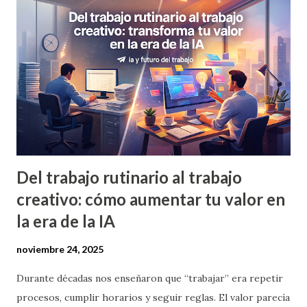
cual, pero me permite empezar en 10 minutos lo que antes
tardaba una tarde . Ahorro estimado: 40-80% del tiempo de
redacción. 2. Organización de tareas y recordatorios
Usando herramientas como Notion o Google Sheets
combinadas con IA (a través de complementos o prompts),
puedo generar listas automáticas de tareas semanales ,
priorizadas según lo que escr...
Del trabajo rutinario al trabajo
creativo: cómo aumentar tu valor en
la era de la IA
noviembre 24, 2025
Durante décadas nos enseñaron que “trabajar” era repetir
procesos, cumplir horarios y seguir reglas. El valor parecía