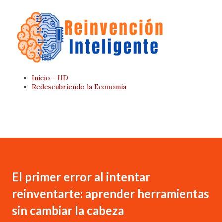
Ir al contenido principal
Inicio - HD
Redescubriendo la Economía
Página Principal
Quien Soy
El primer error al intentar
reinventarte: aprender herramientas
sin cambiar la cabeza