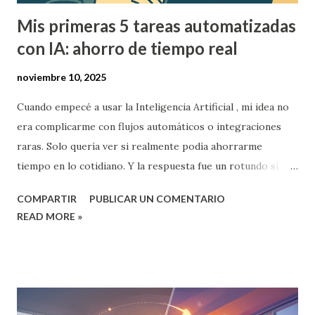
Mis primeras 5 tareas automatizadas
con IA: ahorro de tiempo real
noviembre 10, 2025
Cuando empecé a usar la Inteligencia Artificial , mi idea no
era complicarme con flujos automáticos o integraciones
raras. Solo quería ver si realmente podía ahorrarme
tiempo en lo cotidiano. Y la respuesta fue un rotundo sí .
No porque la IA haga todo por vos, sino porque te quita de
COMPARTIR
PUBLICAR UN COMENTARIO
encima las tareas que más te desgastan . Estas son las cinco
READ MORE »
primeras que automatizé —y que me cambiaron la forma de
trabajar. 1. Redacción de borradores y corrección de textos
Antes, escribir un informe o un correo largo me llevaba
horas. Ahora uso ChatGPT para generar un borrador
inicial , revisar estilo y sugerir mejoras. No lo publico tal