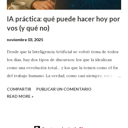
IA práctica: qué puede hacer hoy por
vos (y qué no)
noviembre 03, 2025
Desde que la Inteligencia Artificial se volvió tema de todos
los días, hay dos tipos de discursos: los que la idealizan
como una revolución total… y los que la temen como el fin
del trabajo humano. La verdad, como casi siempre, está en
el medio. (Regresión a la media se llama y está muy bien
COMPARTIR
PUBLICAR UN COMENTARIO
analizado por Daniel Kahneman en su libro "Pensar rápido,
READ MORE »
pensar despacio") Después de meses de usarla en mi rutina,
puedo decir que la IA no hace magia, pero sí multiplica tu
tiempo y claridad mental . La diferencia está en cómo la
usás y qué esperás de ella . Lo que la IA sí puede hacer por