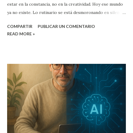
estar en la constancia, no en la creatividad. Hoy ese mundo
ya no existe. Lo rutinario se está desmoronando en silencio
y, sin darnos cuenta, entramos en una era donde el
COMPARTIR
PUBLICAR UN COMENTARIO
conocimiento vale solo si lo aplicás con criterio. La verdad
READ MORE »
es simple: las tareas repetitivas están muriendo. Y quienes
sigan atados a ese modelo, quedan atrás. El derrumbe
silencioso del trabajo rutinario Muchas tareas que antes
eran el corazón de un puesto —cargar datos, armar
planillas, buscar información, redactar resúmenes, clasificar
documentos— hoy las hace una IA en segundos. No es
teoría: es la realidad cotidiana en miles de oficinas. Y acá
está el golpe: no importa cuán prolijo seas, cuán rápido
escribas o cuántos años lleves haciendo lo mismo. Lo
repetitivo no tiene futuro porque ya no genera valor. El
error más común es pensar: “Si hago siempre lo mismo,
estoy seguro.” No. Justamente ...