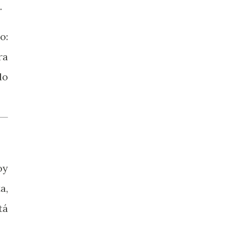
.
o:
ra
do
oy
a,
tá