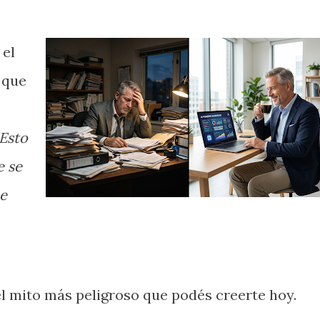
 el
 que
"Esto
e se
ue
l mito más peligroso que podés creerte hoy.