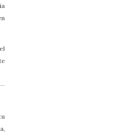
ia
en
el
te
tu
a,