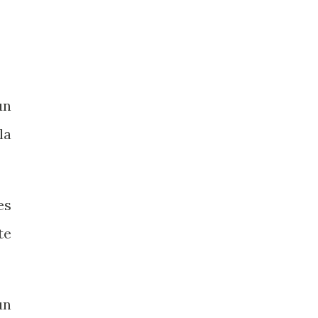
un
la
es
te
un