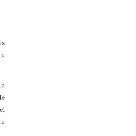
ís
tu
La
le
el
tu