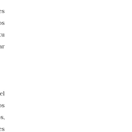
es
os
tu
ar
el
os
s,
es