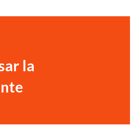
sar la
ante