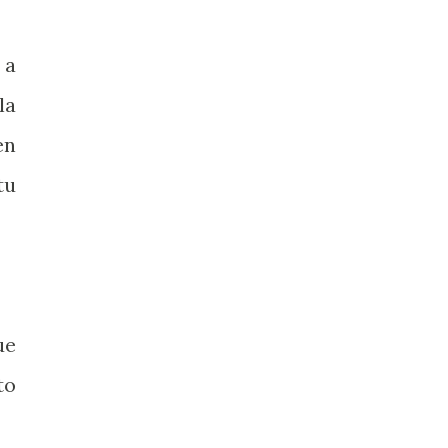
 a
la
en
tu
ue
to